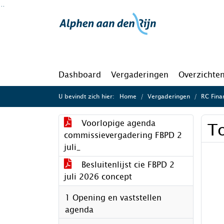
Ga naar de inhoud van deze pagina
Ga naar het zoeken
Ga naar het menu
Dashboard
Vergaderingen
Overzichte
U bevindt zich hier:
Home
Vergaderingen
RC Finan
Voorlopige agenda
To
commissievergadering FBPD 2
juli_
Besluitenlijst cie FBPD 2
juli 2026 concept
1 Opening en vaststellen
agenda