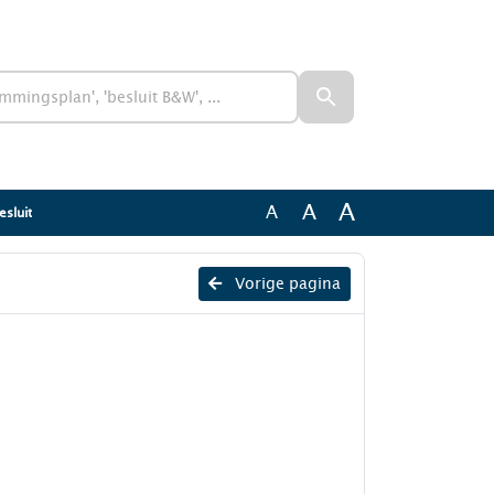
A
A
A
esluit
Vorige pagina