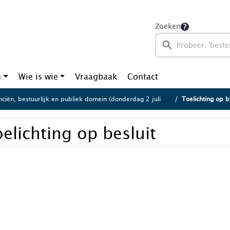
Zoeken
n
Wie is wie
Vraagbaak
Contact
ciën, bestuurlijk en publiek domein (donderdag 2 juli 2026)
Toelichting op b
elichting op besluit