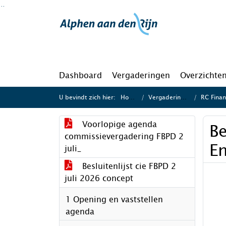
Ga naar de inhoud van deze pagina
Ga naar het zoeken
Ga naar het menu
Dashboard
Vergaderingen
Overzichte
U bevindt zich hier:
Home
Vergaderingen
RC Financ
Voorlopige agenda
B
commissievergadering FBPD 2
En
juli_
Besluitenlijst cie FBPD 2
juli 2026 concept
1 Opening en vaststellen
agenda