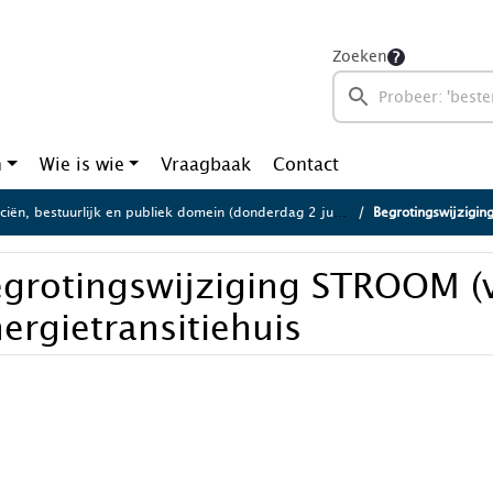
Zoeken
n
Wie is wie
Vraagbaak
Contact
iën, bestuurlijk en publiek domein (donderdag 2 juli 2026)
Begrotingswijziging
egrotingswijziging STROOM (
ergietransitiehuis