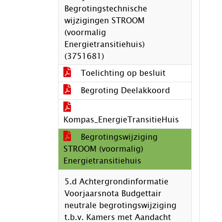
Begrotingstechnische
wijzigingen STROOM
(voormalig
Energietransitiehuis)
(3751681)
Toelichting op besluit
Begroting Deelakkoord
Kompas_EnergieTransitieHuis
Begrotingswijziging
STROOM (voormalig)
Energietransitiehuis
5.d Achtergrondinformatie
Voorjaarsnota Budgettair
neutrale begrotingswijziging
t.b.v. Kamers met Aandacht