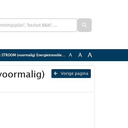
A
A
A
 STROOM (voormalig) Energietransitiehuis
voormalig)
Vorige pagina