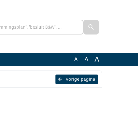
A
A
A
Vorige pagina