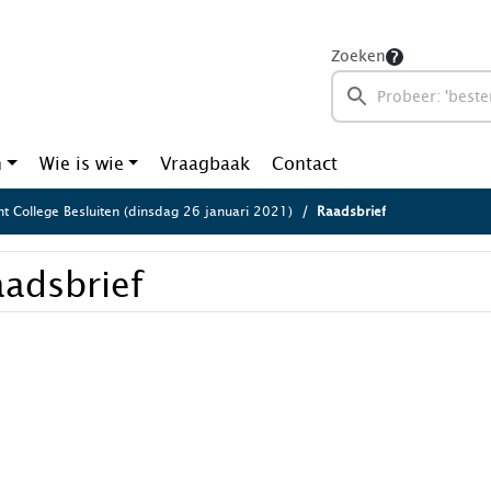
Zoeken
n
Wie is wie
Vraagbaak
Contact
ht College Besluiten (dinsdag 26 januari 2021)
Raadsbrief
adsbrief