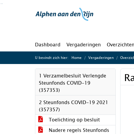
Ga naar de inhoud van deze pagina
Ga naar het zoeken
Ga naar het menu
Dashboard
Vergaderingen
Overzichte
U bevindt zich hier:
Home
Vergaderingen
Overzic
Ra
1 Verzamelbesluit Verlengde
Steunfonds COVID-19
(357353)
2 Steunfonds COVID-19 2021
(357357)
Toelichting op besluit
Nadere regels Steunfonds