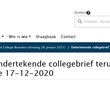
Zoeken
n
Wie is wie
Vraagbaak
Contact
ht College Besluiten (dinsdag 26 januari 2021)
Ondertekende collegebrief
ndertekende collegebrief ter
ie 17-12-2020