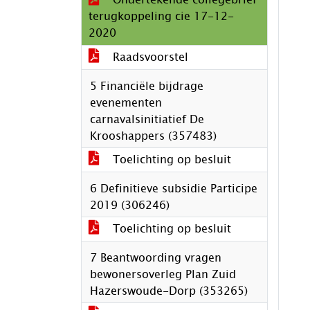
terugkoppeling cie 17-12-
2020
Raadsvoorstel
5 Financiële bijdrage
evenementen
carnavalsinitiatief De
Krooshappers (357483)
Toelichting op besluit
6 Definitieve subsidie Participe
2019 (306246)
Toelichting op besluit
7 Beantwoording vragen
bewonersoverleg Plan Zuid
Hazerswoude-Dorp (353265)