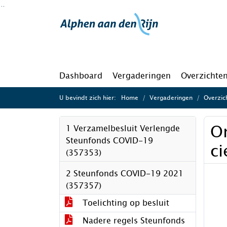
Ga naar de inhoud van deze pagina
Ga naar het zoeken
Ga naar het menu
Dashboard
Vergaderingen
Overzichte
U bevindt zich hier:
Home
Vergaderingen
Overzic
O
1 Verzamelbesluit Verlengde
Steunfonds COVID-19
c
(357353)
2 Steunfonds COVID-19 2021
(357357)
Toelichting op besluit
Nadere regels Steunfonds