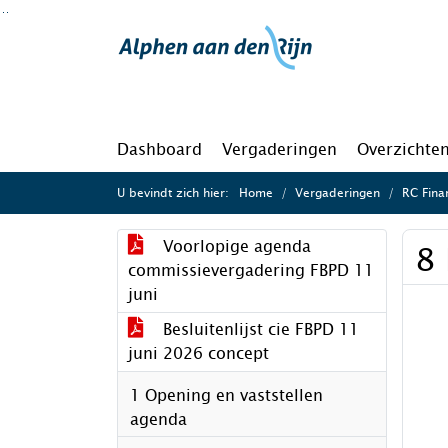
Ga naar de inhoud van deze pagina
Ga naar het zoeken
Ga naar het menu
Dashboard
Vergaderingen
Overzichte
U bevindt zich hier:
Home
Vergaderingen
RC Finan
Voorlopige agenda
8
commissievergadering FBPD 11
juni
Besluitenlijst cie FBPD 11
juni 2026 concept
1 Opening en vaststellen
agenda