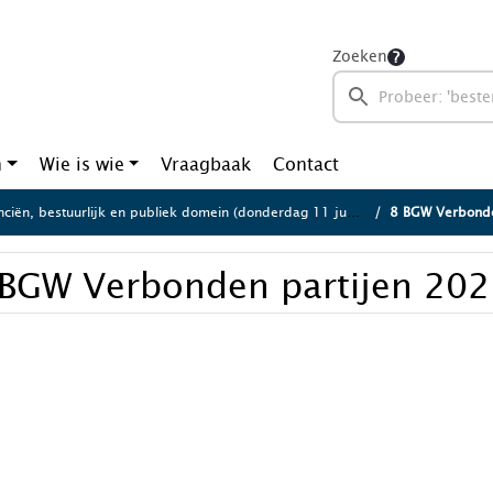
Zoeken
n
Wie is wie
Vraagbaak
Contact
ciën, bestuurlijk en publiek domein (donderdag 11 juni 2026)
8 BGW Verbonde
 BGW Verbonden partijen 202