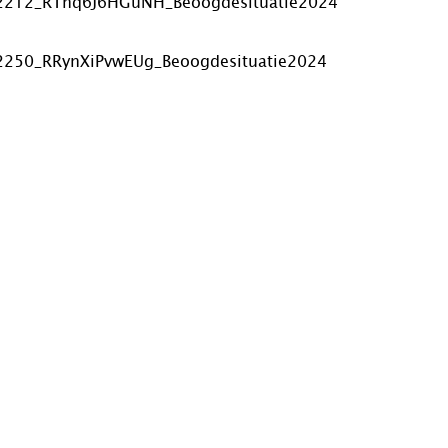
2212_RThq6J6HGuNH_Beoogdesituatie2024
2250_RRynXiPvwEUg_Beoogdesituatie2024