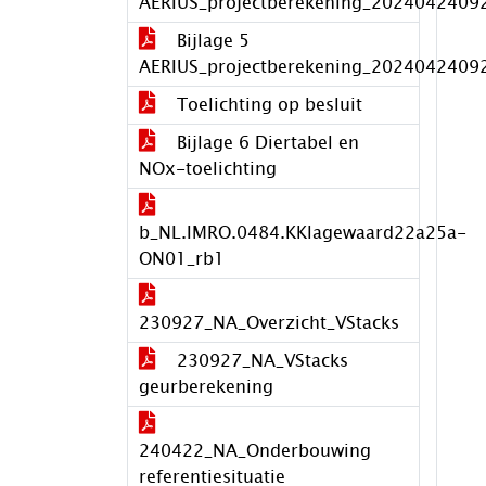
AERIUS_projectberekening_2024042409
Bijlage 5
AERIUS_projectberekening_2024042409
Toelichting op besluit
Bijlage 6 Diertabel en
NOx-toelichting
b_NL.IMRO.0484.KKlagewaard22a25a-
ON01_rb1
230927_NA_Overzicht_VStacks
230927_NA_VStacks
geurberekening
240422_NA_Onderbouwing
referentiesituatie