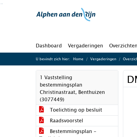
Ga naar de inhoud van deze pagina
Ga naar het zoeken
Ga naar het menu
Dashboard
Vergaderingen
Overzichte
U bevindt zich hier:
Home
Vergaderingen
Overzic
D
1 Vaststelling
bestemmingsplan
Christinastraat, Benthuizen
(3077449)
Toelichting op besluit
Raadsvoorstel
Bestemmingsplan -