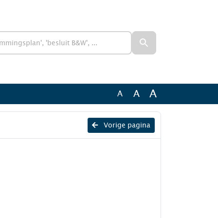
A
A
A
Vorige pagina