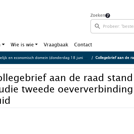
Zoeken
n
Wie is wie
Vraagbaak
Contact
lijk en economisch domein (donderdag 18 juni 2026)
Collegebrief aan de raad stand van 
llegebrief aan de raad stan
tudie tweede oeververbindin
uid