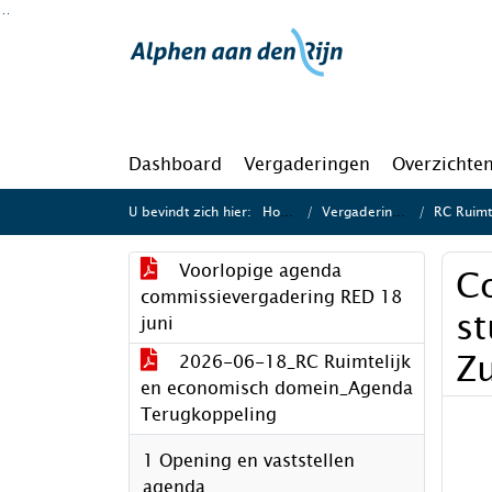
Ga naar de inhoud van deze pagina
Ga naar het zoeken
Ga naar het menu
Dashboard
Vergaderingen
Overzichte
U bevindt zich hier:
Home
Vergaderingen
RC Ruimte
Voorlopige agenda
Co
commissievergadering RED 18
s
juni
Z
2026-06-18_RC Ruimtelijk
en economisch domein_Agenda
Terugkoppeling
1 Opening en vaststellen
agenda