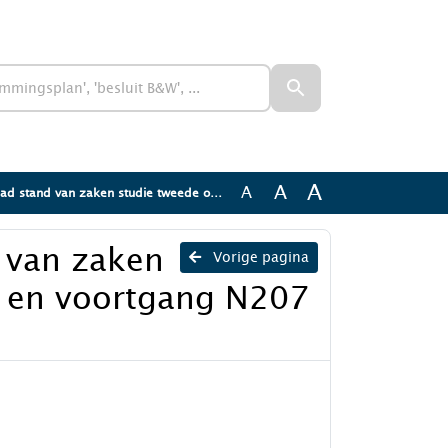
A
A
A
zaken studie tweede oeververbinding en voortgang N207 Zuid
d van zaken
Vorige pagina
g en voortgang N207