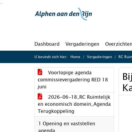
Ga naar de inhoud van deze pagina
Ga naar het zoeken
Ga naar het menu
Dashboard
Vergaderingen
Overzichte
U bevindt zich hier:
Home
Vergaderingen
RC Ruim
Voorlopige agenda
Bi
commissievergadering RED 18
K
juni
2026-06-18_RC Ruimtelijk
en economisch domein_Agenda
Terugkoppeling
1 Opening en vaststellen
agenda