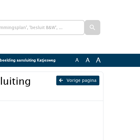
A
A
A
rbeelding aansluiting Katjesweg
luiting
Vorige pagina