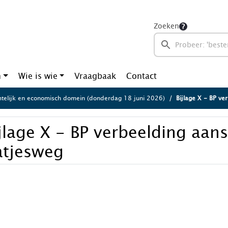
Zoeken
n
Wie is wie
Vraagbaak
Contact
telijk en economisch domein (donderdag 18 juni 2026)
Bijlage X - BP ve
jlage X - BP verbeelding aans
atjesweg