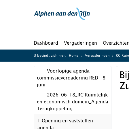
Ga naar de inhoud van deze pagina
Ga naar het zoeken
Ga naar het menu
Dashboard
Vergaderingen
Overzichte
U bevindt zich hier:
Home
Vergaderingen
RC Ruim
Voorlopige agenda
Bi
commissievergadering RED 18
Z
juni
2026-06-18_RC Ruimtelijk
en economisch domein_Agenda
Terugkoppeling
1 Opening en vaststellen
agenda