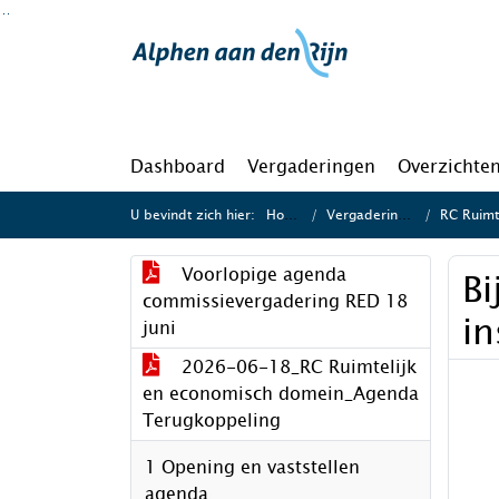
Ga naar de inhoud van deze pagina
Ga naar het zoeken
Ga naar het menu
Dashboard
Vergaderingen
Overzichte
U bevindt zich hier:
Home
Vergaderingen
RC Ruimte
Voorlopige agenda
Bi
commissievergadering RED 18
i
juni
2026-06-18_RC Ruimtelijk
en economisch domein_Agenda
Terugkoppeling
1 Opening en vaststellen
agenda