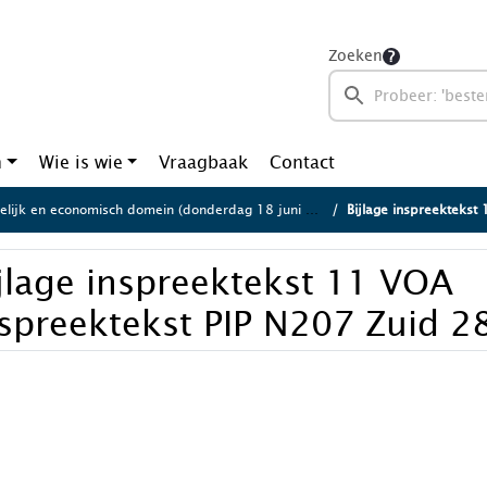
Zoeken
n
Wie is wie
Vraagbaak
Contact
lijk en economisch domein (donderdag 18 juni 2026)
Bijlage inspreektekst 11 VO
jlage inspreektekst 11 VOA
nspreektekst PIP N207 Zuid 