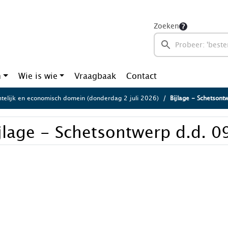
Zoeken
n
Wie is wie
Vraagbaak
Contact
telijk en economisch domein (donderdag 2 juli 2026)
Bijlage - Schetsont
jlage - Schetsontwerp d.d. 0