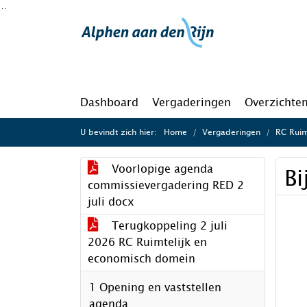
Ga naar de inhoud van deze pagina
Ga naar het zoeken
Ga naar het menu
Dashboard
Vergaderingen
Overzichte
U bevindt zich hier:
Home
Vergaderingen
RC Ruim
Voorlopige agenda
Bi
commissievergadering RED 2
juli docx
Terugkoppeling 2 juli
2026 RC Ruimtelijk en
economisch domein
1 Opening en vaststellen
agenda