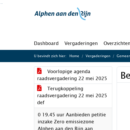
Ga naar de inhoud van deze pagina
Ga naar het zoeken
Ga naar het menu
Dashboard
Vergaderingen
Overzichte
U bevindt zich hier:
Home
Vergaderingen
Gemeen
Voorlopige agenda
Be
raadsvergadering 22 mei 2025
Terugkoppeling
raadsvergadering 22 mei 2025
def
0 19.45 uur Aanbieden petitie
inzake Zero emissiezone
Alphen aan den Rijn aan