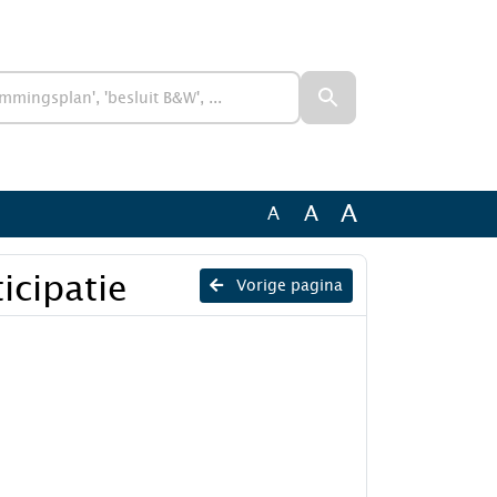
A
A
A
icipatie
Vorige pagina