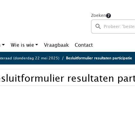
Zoeken
n
Wie is wie
Vraagbaak
Contact
teraad (donderdag 22 mei 2025)
Besluitformulier resultaten participatie
sluitformulier resultaten part