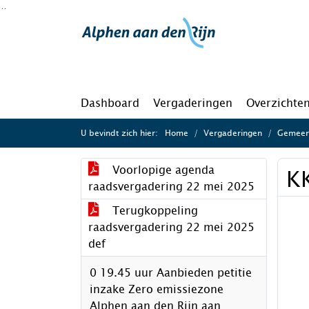
Ga naar de inhoud van deze pagina
Ga naar het zoeken
Ga naar het menu
Dashboard
Vergaderingen
Overzichte
U bevindt zich hier:
Home
Vergaderingen
Gemeen
Voorlopige agenda
K
raadsvergadering 22 mei 2025
Terugkoppeling
raadsvergadering 22 mei 2025
def
0 19.45 uur Aanbieden petitie
inzake Zero emissiezone
Alphen aan den Rijn aan