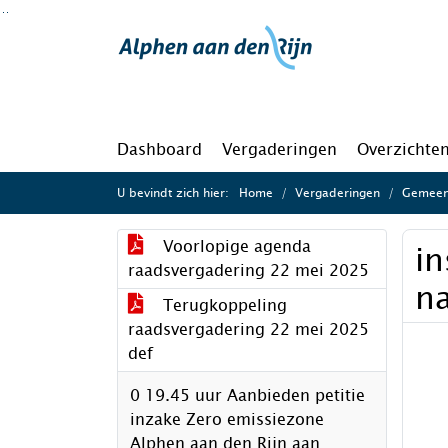
Ga naar de inhoud van deze pagina
Ga naar het zoeken
Ga naar het menu
Dashboard
Vergaderingen
Overzichte
U bevindt zich hier:
Home
Vergaderingen
Gemeen
Voorlopige agenda
in
raadsvergadering 22 mei 2025
n
Terugkoppeling
raadsvergadering 22 mei 2025
def
0 19.45 uur Aanbieden petitie
inzake Zero emissiezone
Alphen aan den Rijn aan