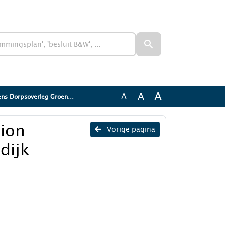
A
A
A
s Dorpsoverleg Groenendijk
tion
Vorige pagina
dijk