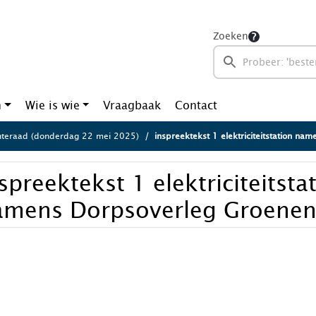
Zoeken
n
Wie is wie
Vraagbaak
Contact
teraad (donderdag 22 mei 2025)
inspreektekst 1 elektriciteitstation namen
spreektekst 1 elektriciteitsta
amens Dorpsoverleg Groenen