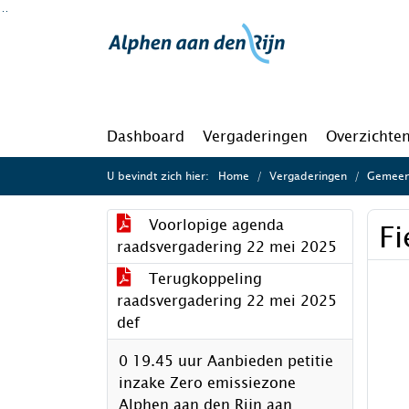
Ga naar de inhoud van deze pagina
Ga naar het zoeken
Ga naar het menu
Dashboard
Vergaderingen
Overzichte
U bevindt zich hier:
Home
Vergaderingen
Gemeen
Voorlopige agenda
Fi
raadsvergadering 22 mei 2025
Terugkoppeling
raadsvergadering 22 mei 2025
def
0 19.45 uur Aanbieden petitie
inzake Zero emissiezone
Alphen aan den Rijn aan