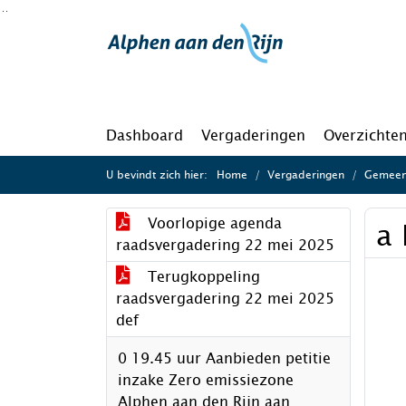
Ga naar de inhoud van deze pagina
Ga naar het zoeken
Ga naar het menu
Dashboard
Vergaderingen
Overzichte
U bevindt zich hier:
Home
Vergaderingen
Gemeen
Voorlopige agenda
a 
raadsvergadering 22 mei 2025
Terugkoppeling
raadsvergadering 22 mei 2025
def
0 19.45 uur Aanbieden petitie
inzake Zero emissiezone
Alphen aan den Rijn aan