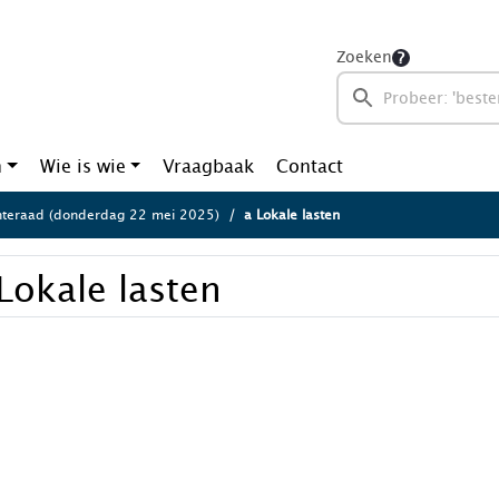
Zoeken
n
Wie is wie
Vraagbaak
Contact
teraad (donderdag 22 mei 2025)
a Lokale lasten
Lokale lasten