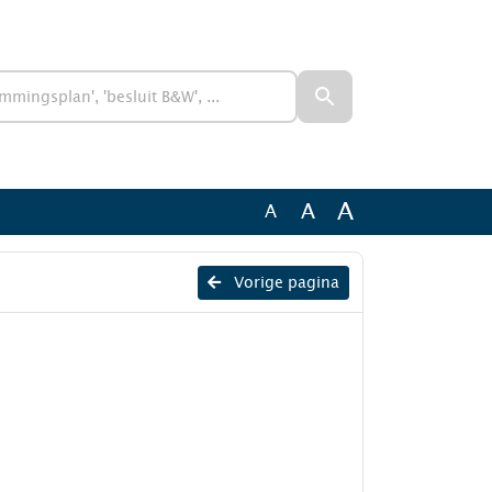
A
A
A
Vorige pagina