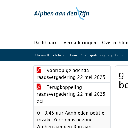
Ga naar de inhoud van deze pagina
Ga naar het zoeken
Ga naar het menu
Dashboard
Vergaderingen
Overzichte
U bevindt zich hier:
Home
Vergaderingen
Gemeen
Voorlopige agenda
g 
raadsvergadering 22 mei 2025
b
Terugkoppeling
raadsvergadering 22 mei 2025
def
0 19.45 uur Aanbieden petitie
inzake Zero emissiezone
Alphen aan den Rijn aan