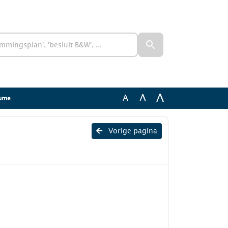
A
A
A
lume
Vorige pagina