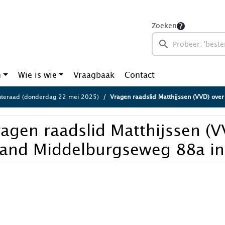
Zoeken
n
Wie is wie
Vraagbaak
Contact
teraad (donderdag 22 mei 2025)
Vragen raadslid Matthijssen (VVD) over Brand Mi
agen raadslid Matthijssen (V
rand Middelburgseweg 88a i