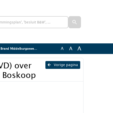
A
A
A
ddelburgseweg 88a in Boskoop
VD) over
Vorige pagina
n Boskoop