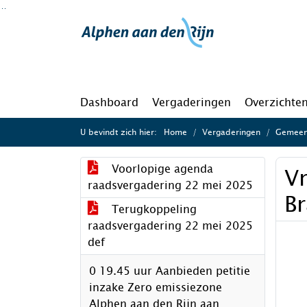
Ga naar de inhoud van deze pagina
Ga naar het zoeken
Ga naar het menu
Dashboard
Vergaderingen
Overzichte
U bevindt zich hier:
Home
Vergaderingen
Gemeen
Voorlopige agenda
Vr
raadsvergadering 22 mei 2025
B
Terugkoppeling
raadsvergadering 22 mei 2025
def
0 19.45 uur Aanbieden petitie
inzake Zero emissiezone
Alphen aan den Rijn aan