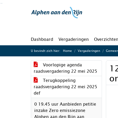
Ga naar de inhoud van deze pagina
Ga naar het zoeken
Ga naar het menu
Dashboard
Vergaderingen
Overzichte
U bevindt zich hier:
Home
Vergaderingen
Gemeen
Voorlopige agenda
1
raadsvergadering 22 mei 2025
o
Terugkoppeling
raadsvergadering 22 mei 2025
def
0 19.45 uur Aanbieden petitie
inzake Zero emissiezone
Alphen aan den Rijn aan