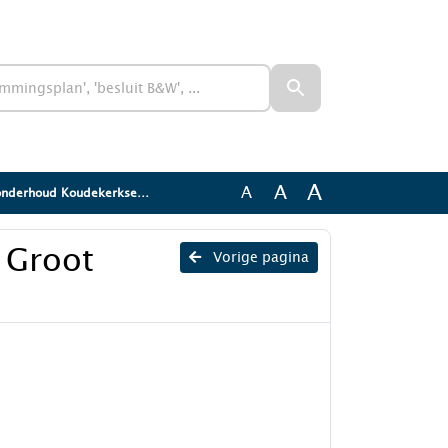
A
A
A
erhoud Koudekerkse brug
 Groot
Vorige pagina