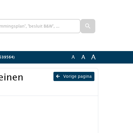
A
A
A
(3539564)
reinen
Vorige pagina