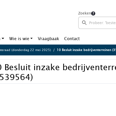
Zoeken
n
Wie is wie
Vraagbaak
Contact
teraad (donderdag 22 mei 2025)
10 Besluit inzake bedrijventerreinen 
 Besluit inzake bedrijventer
3539564)