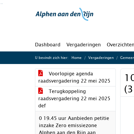
Ga naar de inhoud van deze pagina
Ga naar het zoeken
Ga naar het menu
Dashboard
Vergaderingen
Overzichte
U bevindt zich hier:
Home
Vergaderingen
Gemeen
Voorlopige agenda
10
raadsvergadering 22 mei 2025
(
Terugkoppeling
raadsvergadering 22 mei 2025
def
0 19.45 uur Aanbieden petitie
inzake Zero emissiezone
Alphen aan den Rijn aan