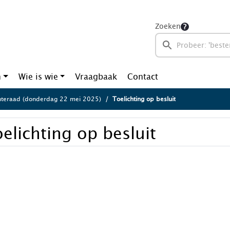
Zoeken
n
Wie is wie
Vraagbaak
Contact
teraad (donderdag 22 mei 2025)
Toelichting op besluit
elichting op besluit