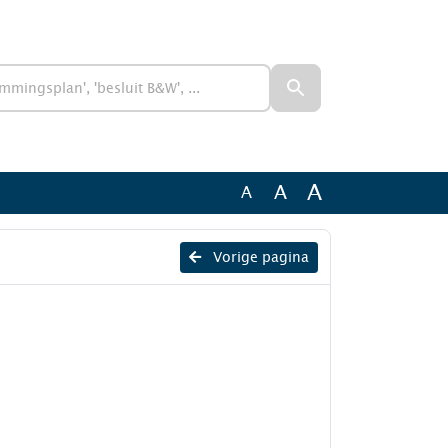
A
A
A
Vorige pagina