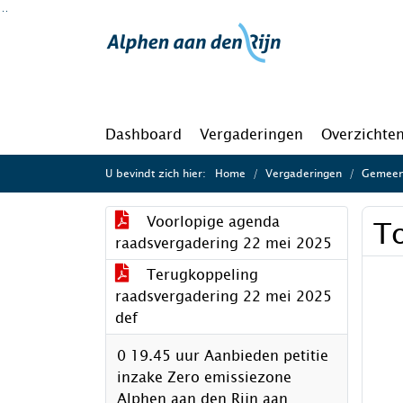
Ga naar de inhoud van deze pagina
Ga naar het zoeken
Ga naar het menu
Dashboard
Vergaderingen
Overzichte
U bevindt zich hier:
Home
Vergaderingen
Gemeen
Voorlopige agenda
To
raadsvergadering 22 mei 2025
Terugkoppeling
raadsvergadering 22 mei 2025
def
0 19.45 uur Aanbieden petitie
inzake Zero emissiezone
Alphen aan den Rijn aan