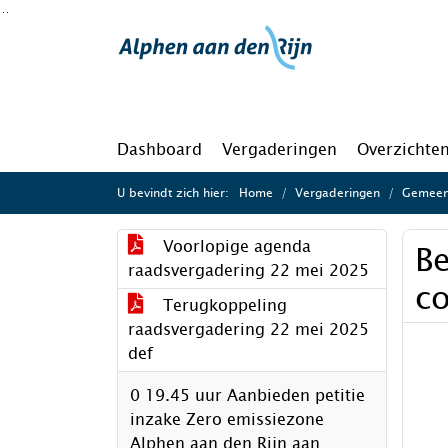
Ga naar de inhoud van deze pagina
Ga naar het zoeken
Ga naar het menu
Dashboard
Vergaderingen
Overzichte
U bevindt zich hier:
Home
Vergaderingen
Gemeen
Voorlopige agenda
B
raadsvergadering 22 mei 2025
c
Terugkoppeling
raadsvergadering 22 mei 2025
def
0 19.45 uur Aanbieden petitie
inzake Zero emissiezone
Alphen aan den Rijn aan