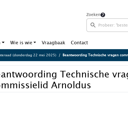
Zoeken
n
Wie is wie
Vraagbaak
Contact
teraad (donderdag 22 mei 2025)
Beantwoording Technische vragen comm
eantwoording Technische vra
ommissielid Arnoldus