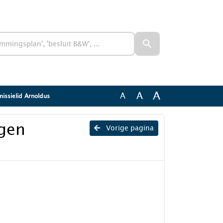
A
A
A
issielid Arnoldus
gen
Vorige pagina