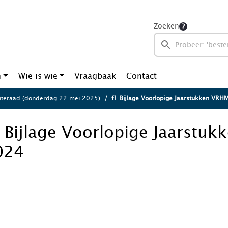
Zoeken
n
Wie is wie
Vraagbaak
Contact
teraad (donderdag 22 mei 2025)
f1 Bijlage Voorlopige Jaarstukken VR
 Bijlage Voorlopige Jaarstu
024