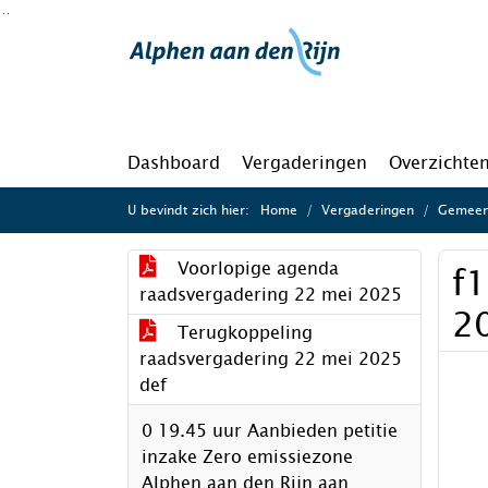
Ga naar de inhoud van deze pagina
Ga naar het zoeken
Ga naar het menu
Dashboard
Vergaderingen
Overzichte
U bevindt zich hier:
Home
Vergaderingen
Gemeen
Voorlopige agenda
f1
raadsvergadering 22 mei 2025
2
Terugkoppeling
raadsvergadering 22 mei 2025
def
0 19.45 uur Aanbieden petitie
inzake Zero emissiezone
Alphen aan den Rijn aan