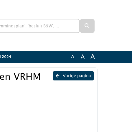
A
A
A
HM 2024
kken VRHM
Vorige pagina