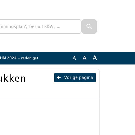
A
A
A
VRHM 2024 - raden get
tukken
Vorige pagina