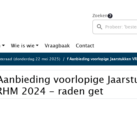
Zoeken
n
Wie is wie
Vraagbaak
Contact
teraad (donderdag 22 mei 2025)
f Aanbieding voorlopige Jaarstukken 
Aanbieding voorlopige Jaars
RHM 2024 - raden get