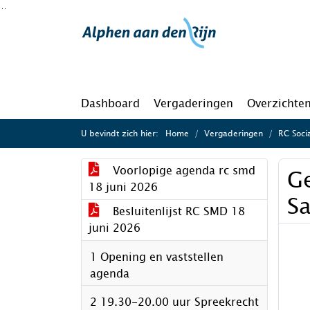
Ga naar de inhoud van deze pagina
Ga naar het zoeken
Ga naar het menu
Dashboard
Vergaderingen
Overzichte
U bevindt zich hier:
Home
Vergaderingen
RC Soci
Voorlopige agenda rc smd
G
18 juni 2026
S
Besluitenlijst RC SMD 18
juni 2026
1 Opening en vaststellen
agenda
2 19.30-20.00 uur Spreekrecht