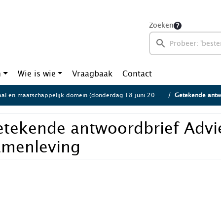
Zoeken
n
Wie is wie
Vraagbaak
Contact
aal en maatschappelijk domein (donderdag 18 juni 2026)
Getekende antw
etekende antwoordbrief Advi
amenleving