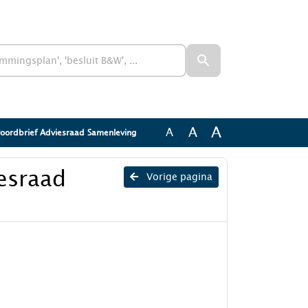
A
A
A
oordbrief Adviesraad Samenleving
esraad
Vorige pagina