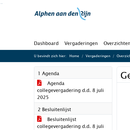
Ga naar de inhoud van deze pagina
Ga naar het zoeken
Ga naar het menu
Dashboard
Vergaderingen
Overzichte
U bevindt zich hier:
Home
Vergaderingen
Overzic
G
1 Agenda
Agenda
collegevergadering d.d. 8 juli
2025
2 Besluitenlijst
Besluitenlijst
collegevergadering d.d. 8 juli