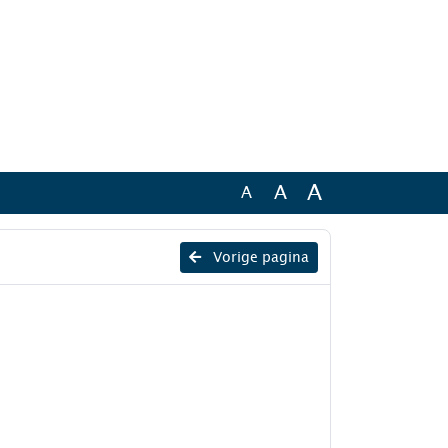
A
A
A
Vorige pagina