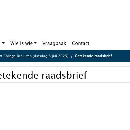
n
Wie is wie
Vraagbaak
Contact
ht College Besluiten (dinsdag 8 juli 2025)
Getekende raadsbrief
etekende raadsbrief