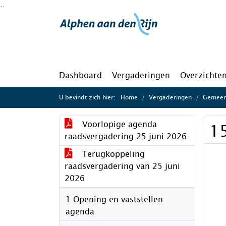
Ga naar de inhoud van deze pagina
Ga naar het zoeken
Ga naar het menu
Dashboard
Vergaderingen
Overzichte
U bevindt zich hier:
Home
Vergaderingen
Gemeent
Voorlopige agenda
1
raadsvergadering 25 juni 2026
Terugkoppeling
raadsvergadering van 25 juni
2026
1 Opening en vaststellen
agenda