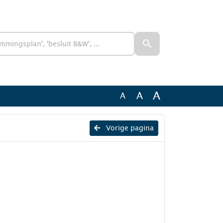
A
A
A
Vorige pagina