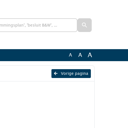
A
A
A
Vorige pagina