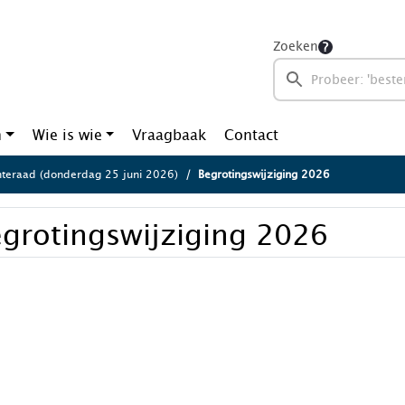
Zoeken
n
Wie is wie
Vraagbaak
Contact
eraad (donderdag 25 juni 2026)
Begrotingswijziging 2026
grotingswijziging 2026