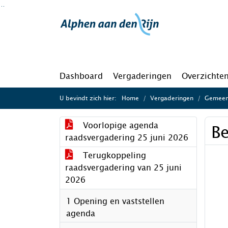
Ga naar de inhoud van deze pagina
Ga naar het zoeken
Ga naar het menu
Dashboard
Vergaderingen
Overzichte
U bevindt zich hier:
Home
Vergaderingen
Gemeent
Voorlopige agenda
Be
raadsvergadering 25 juni 2026
Terugkoppeling
raadsvergadering van 25 juni
2026
1 Opening en vaststellen
agenda