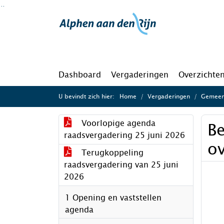
Ga naar de inhoud van deze pagina
Ga naar het zoeken
Ga naar het menu
Dashboard
Vergaderingen
Overzichte
U bevindt zich hier:
Home
Vergaderingen
Gemeent
Voorlopige agenda
B
raadsvergadering 25 juni 2026
o
Terugkoppeling
raadsvergadering van 25 juni
2026
1 Opening en vaststellen
agenda