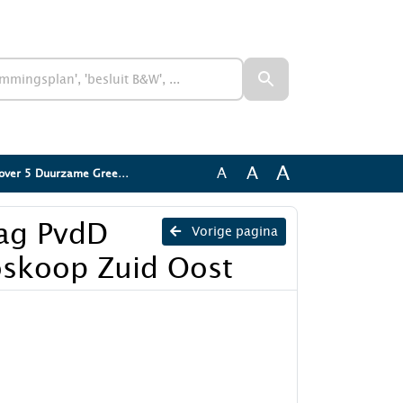
A
A
A
e Greenport Boskoop Zuid Oost
ag PvdD
Vorige pagina
oskoop Zuid Oost