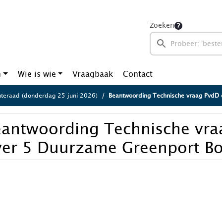
Zoeken
n
Wie is wie
Vraagbaak
Contact
eraad (donderdag 25 juni 2026)
Beantwoording Technische vraag PvdD over 5 Duurzam
eantwoording Technische vra
ver 5 Duurzame Greenport B