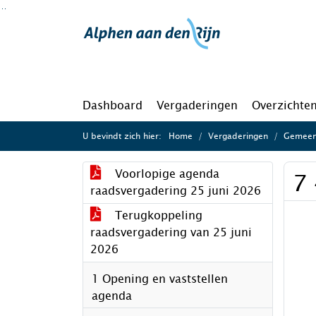
Ga naar de inhoud van deze pagina
Ga naar het zoeken
Ga naar het menu
Dashboard
Vergaderingen
Overzichte
U bevindt zich hier:
Home
Vergaderingen
Gemeent
Voorlopige agenda
7 
raadsvergadering 25 juni 2026
Terugkoppeling
raadsvergadering van 25 juni
2026
1 Opening en vaststellen
agenda