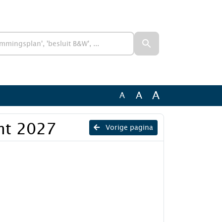
A
A
A
ht 2027
Vorige pagina