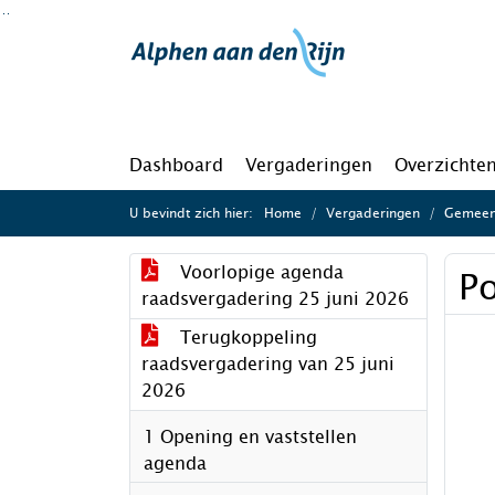
Ga naar de inhoud van deze pagina
Ga naar het zoeken
Ga naar het menu
Dashboard
Vergaderingen
Overzichte
U bevindt zich hier:
Home
Vergaderingen
Gemeent
Voorlopige agenda
Po
raadsvergadering 25 juni 2026
Terugkoppeling
raadsvergadering van 25 juni
2026
1 Opening en vaststellen
agenda