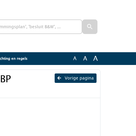
A
A
A
chting en regels
 BP
Vorige pagina