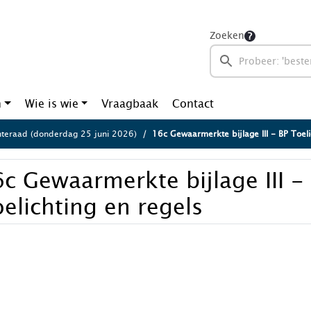
Zoeken
n
Wie is wie
Vraagbaak
Contact
eraad (donderdag 25 juni 2026)
16c Gewaarmerkte bijlage III - BP Toeli
c Gewaarmerkte bijlage III -
elichting en regels