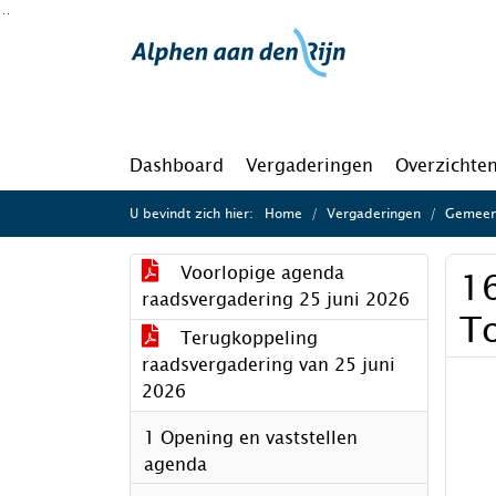
Ga naar de inhoud van deze pagina
Ga naar het zoeken
Ga naar het menu
Dashboard
Vergaderingen
Overzichte
U bevindt zich hier:
Home
Vergaderingen
Gemeent
Voorlopige agenda
16
raadsvergadering 25 juni 2026
To
Terugkoppeling
raadsvergadering van 25 juni
2026
1 Opening en vaststellen
agenda