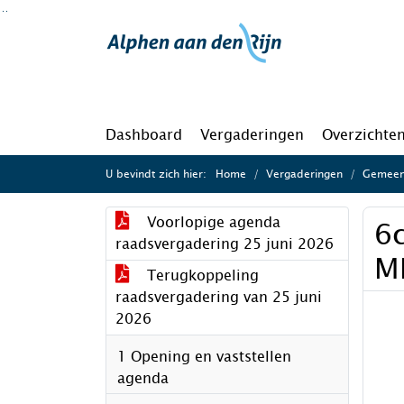
Ga naar de inhoud van deze pagina
Ga naar het zoeken
Ga naar het menu
Dashboard
Vergaderingen
Overzichte
U bevindt zich hier:
Home
Vergaderingen
Gemeent
Voorlopige agenda
6c
raadsvergadering 25 juni 2026
M
Terugkoppeling
raadsvergadering van 25 juni
2026
1 Opening en vaststellen
agenda