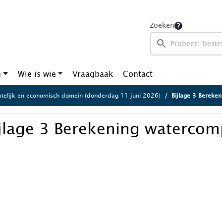
Zoeken
n
Wie is wie
Vraagbaak
Contact
telijk en economisch domein (donderdag 11 juni 2026)
Bijlage 3 Bereke
jlage 3 Berekening watercom