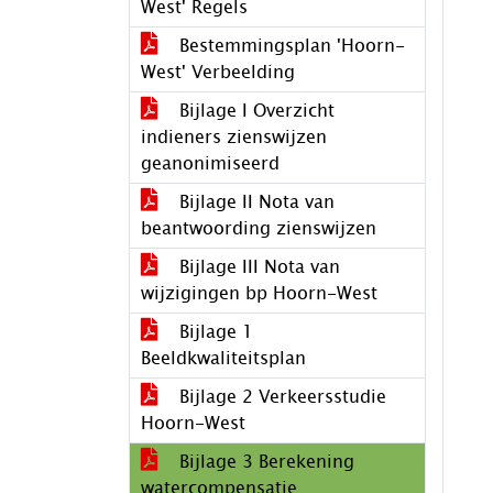
West' Regels
Bestemmingsplan 'Hoorn-
West' Verbeelding
Bijlage I Overzicht
indieners zienswijzen
geanonimiseerd
Bijlage II Nota van
beantwoording zienswijzen
Bijlage III Nota van
wijzigingen bp Hoorn-West
Bijlage 1
Beeldkwaliteitsplan
Bijlage 2 Verkeersstudie
Hoorn-West
Bijlage 3 Berekening
watercompensatie