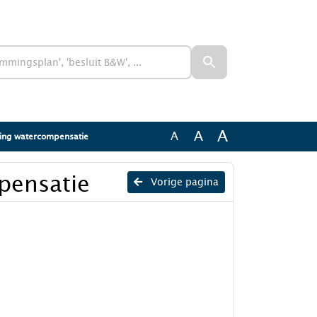
A
A
A
ning watercompensatie
pensatie
Vorige pagina