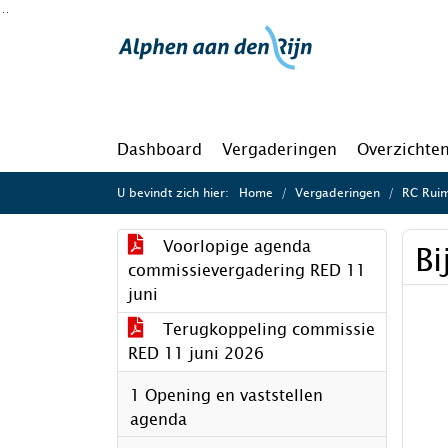
Ga naar de inhoud van deze pagina
Ga naar het zoeken
Ga naar het menu
Dashboard
Vergaderingen
Overzichte
U bevindt zich hier:
Home
Vergaderingen
RC Ruim
Voorlopige agenda
Bi
commissievergadering RED 11
juni
Terugkoppeling commissie
RED 11 juni 2026
1 Opening en vaststellen
agenda