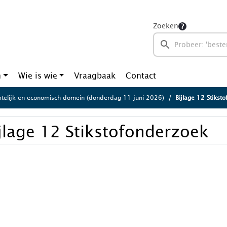
Zoeken
n
Wie is wie
Vraagbaak
Contact
telijk en economisch domein (donderdag 11 juni 2026)
Bijlage 12 Stikst
jlage 12 Stikstofonderzoek