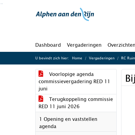
Ga naar de inhoud van deze pagina
Ga naar het zoeken
Ga naar het menu
Dashboard
Vergaderingen
Overzichte
U bevindt zich hier:
Home
Vergaderingen
RC Ruim
Voorlopige agenda
Bi
commissievergadering RED 11
juni
Terugkoppeling commissie
RED 11 juni 2026
1 Opening en vaststellen
agenda