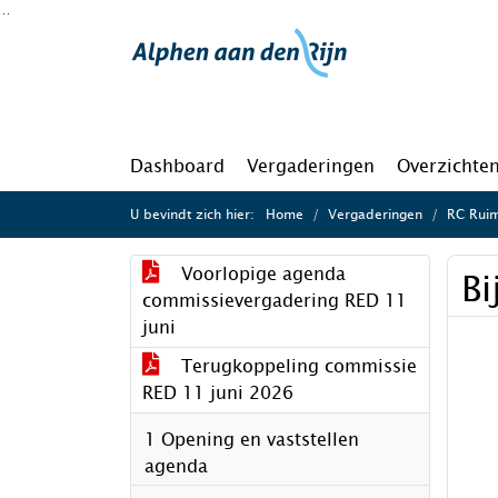
Ga naar de inhoud van deze pagina
Ga naar het zoeken
Ga naar het menu
Dashboard
Vergaderingen
Overzichte
U bevindt zich hier:
Home
Vergaderingen
RC Ruim
Voorlopige agenda
Bi
commissievergadering RED 11
juni
Terugkoppeling commissie
RED 11 juni 2026
1 Opening en vaststellen
agenda