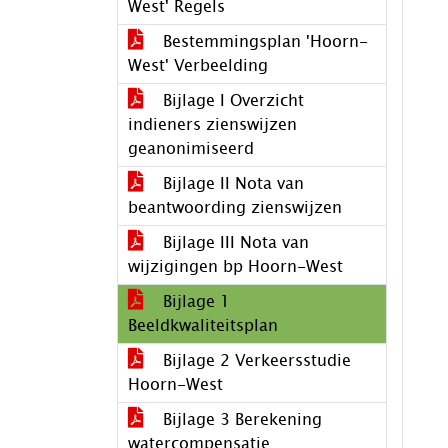
West' Regels
Bestemmingsplan 'Hoorn-
West' Verbeelding
Bijlage I Overzicht
indieners zienswijzen
geanonimiseerd
Bijlage II Nota van
beantwoording zienswijzen
Bijlage III Nota van
wijzigingen bp Hoorn-West
Bijlage 1
Beeldkwaliteitsplan
Bijlage 2 Verkeersstudie
Hoorn-West
Bijlage 3 Berekening
watercompensatie