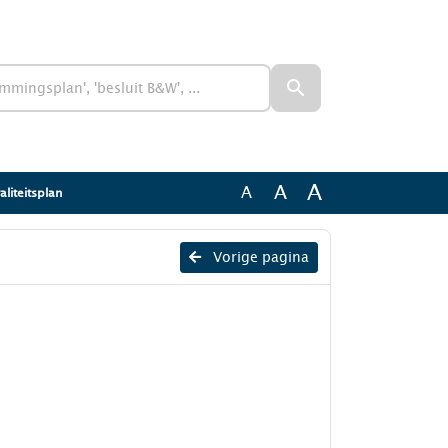
A
A
A
liteitsplan
Vorige pagina