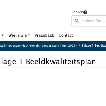
Zoeken
n
Wie is wie
Vraagbaak
Contact
telijk en economisch domein (donderdag 11 juni 2026)
Bijlage 1 Beeldkwa
jlage 1 Beeldkwaliteitsplan