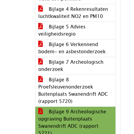
Bijlage 4 Rekenresultaten
luchtkwaliteit NO2 en PM10
Bijlage 5 Advies
veiligheidsregio
Bijlage 6 Verkennend
bodem- en asbestonderzoek
Bijlage 7 Archeologisch
onderzoek
Bijlage 8
Proefsleuvenonderzoek
Buitenplaats Swanendrift ADC
(rapport 5720)
Bijlage 9 Archeologische
opgraving Buitenplaats
Swanendrift ADC (rapport
5721)