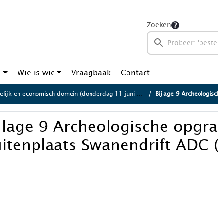
Zoeken
n
Wie is wie
Vraagbaak
Contact
lijk en economisch domein (donderdag 11 juni 2026)
Bijlage 9 Archeologische opgr
jlage 9 Archeologische opgr
itenplaats Swanendrift ADC 