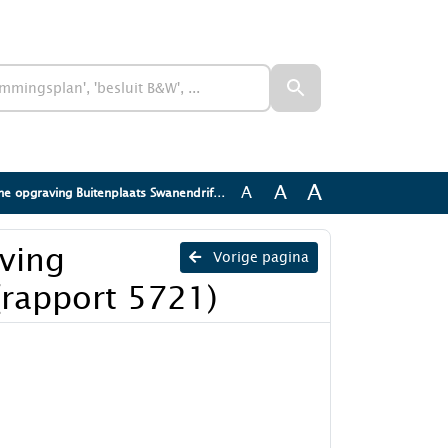
A
A
A
aving Buitenplaats Swanendrift ADC (rapport 5721)
aving
Vorige pagina
(rapport 5721)