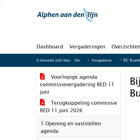
Ga naar de inhoud van deze pagina
Ga naar het zoeken
Ga naar het menu
Dashboard
Vergaderingen
Overzichte
U bevindt zich hier:
Home
Vergaderingen
RC Ruimte
Voorlopige agenda
Bi
commissievergadering RED 11
Bu
juni
Terugkoppeling commissie
RED 11 juni 2026
1 Opening en vaststellen
agenda