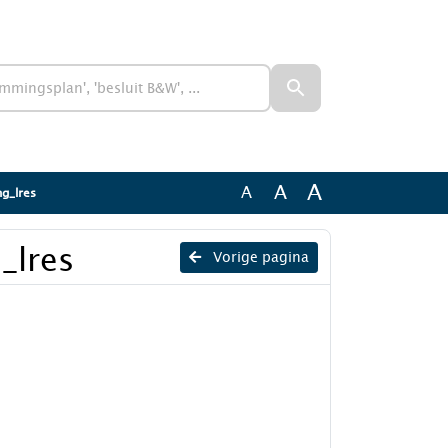
A
A
A
ng_lres
_lres
Vorige pagina