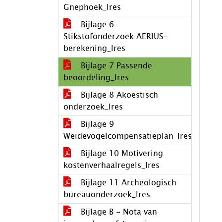
Gnephoek_lres
Bijlage 6
Stikstofonderzoek AERIUS-
berekening_lres
Bijlage 7 Passende
beoordeling_lres
Bijlage 8 Akoestisch
onderzoek_lres
Bijlage 9
Weidevogelcompensatieplan_lres
Bijlage 10 Motivering
kostenverhaalregels_lres
Bijlage 11 Archeologisch
bureauonderzoek_lres
Bijlage B - Nota van