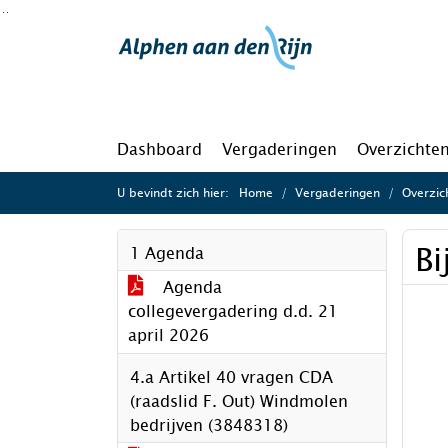
Ga naar de inhoud van deze pagina
Ga naar het zoeken
Ga naar het menu
Dashboard
Vergaderingen
Overzichte
U bevindt zich hier:
Home
Vergaderingen
Overzic
Bi
1 Agenda
Agenda
collegevergadering d.d. 21
april 2026
4.a Artikel 40 vragen CDA
(raadslid F. Out) Windmolen
bedrijven (3848318)