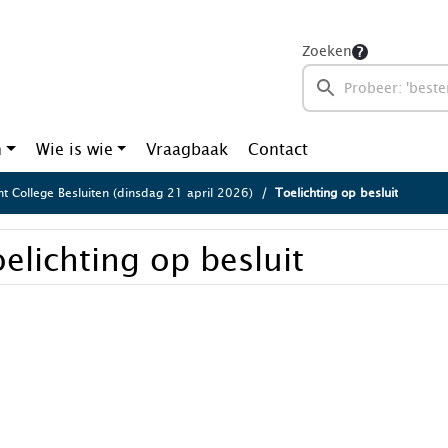
Zoeken
n
Wie is wie
Vraagbaak
Contact
ht College Besluiten (dinsdag 21 april 2026)
Toelichting op besluit
elichting op besluit