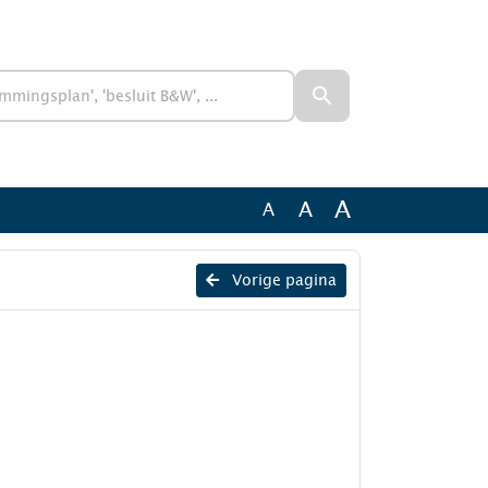
A
A
A
Vorige pagina