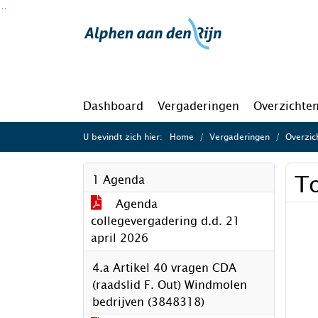
Ga naar de inhoud van deze pagina
Ga naar het zoeken
Ga naar het menu
Dashboard
Vergaderingen
Overzichte
U bevindt zich hier:
Home
Vergaderingen
Overzic
To
1 Agenda
Agenda
collegevergadering d.d. 21
april 2026
4.a Artikel 40 vragen CDA
(raadslid F. Out) Windmolen
bedrijven (3848318)