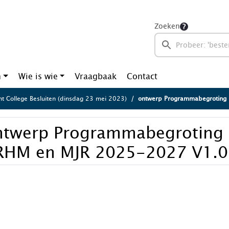
Zoeken
n
Wie is wie
Vraagbaak
Contact
ht College Besluiten (dinsdag 23 mei 2023)
ontwerp Programmabegroting 2
ntwerp Programmabegroting
RHM en MJR 2025-2027 V1.0