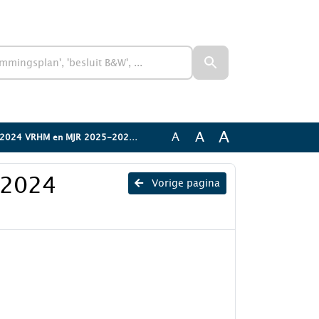
A
A
A
024 VRHM en MJR 2025-2027 V1.0
 2024
Vorige pagina