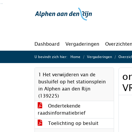
Ga naar de inhoud van deze pagina
Ga naar het zoeken
Ga naar het menu
Dashboard
Vergaderingen
Overzichte
U bevindt zich hier:
Home
Vergaderingen
Overzic
o
1 Het verwijderen van de
busluifel op het stationsplein
V
in Alphen aan den Rijn
(139225)
Ondertekende
raadsinformatiebrief
Toelichting op besluit