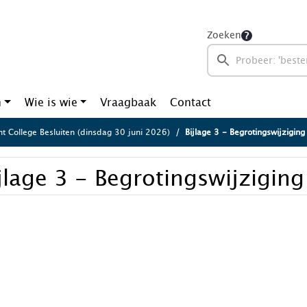
Zoeken
n
Wie is wie
Vraagbaak
Contact
ht College Besluiten (dinsdag 30 juni 2026)
Bijlage 3 - Begrotingswijziging
jlage 3 - Begrotingswijziging