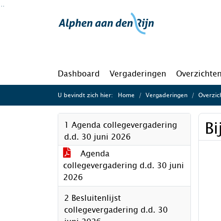
Ga naar de inhoud van deze pagina
Ga naar het zoeken
Ga naar het menu
Dashboard
Vergaderingen
Overzichte
U bevindt zich hier:
Home
Vergaderingen
Overzic
Bi
1 Agenda collegevergadering
d.d. 30 juni 2026
Agenda
collegevergadering d.d. 30 juni
2026
2 Besluitenlijst
collegevergadering d.d. 30