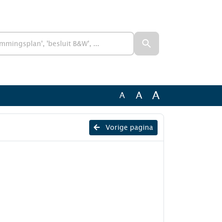
A
A
A
Vorige pagina