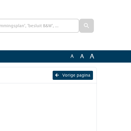
A
A
A
Vorige pagina