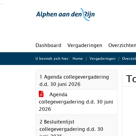
Ga naar de inhoud van deze pagina
Ga naar het zoeken
Ga naar het menu
Dashboard
Vergaderingen
Overzichte
U bevindt zich hier:
Home
Vergaderingen
Overzic
To
1 Agenda collegevergadering
d.d. 30 juni 2026
Agenda
collegevergadering d.d. 30 juni
2026
2 Besluitenlijst
collegevergadering d.d. 30