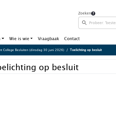
Zoeken
n
Wie is wie
Vraagbaak
Contact
ht College Besluiten (dinsdag 30 juni 2026)
Toelichting op besluit
elichting op besluit