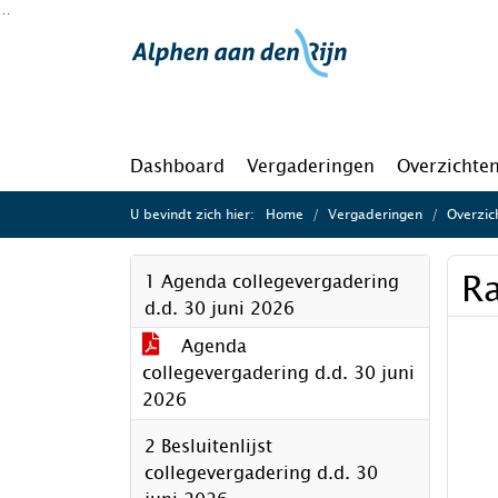
Ga naar de inhoud van deze pagina
Ga naar het zoeken
Ga naar het menu
Dashboard
Vergaderingen
Overzichte
U bevindt zich hier:
Home
Vergaderingen
Overzic
R
1 Agenda collegevergadering
d.d. 30 juni 2026
Agenda
collegevergadering d.d. 30 juni
2026
2 Besluitenlijst
collegevergadering d.d. 30