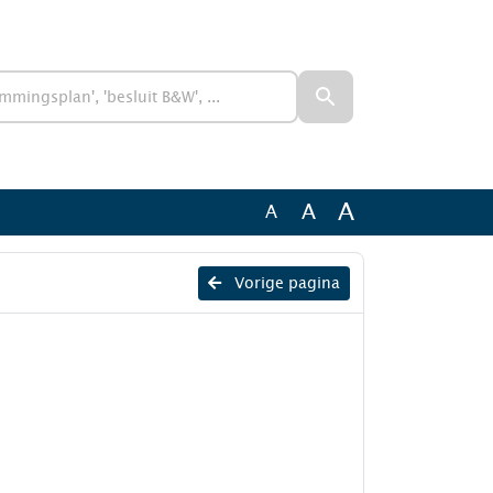
A
A
A
Vorige pagina