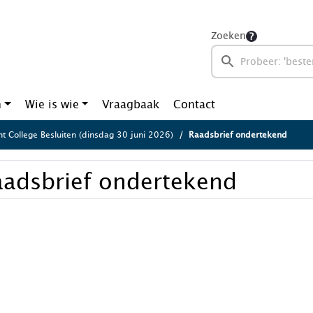
Zoeken
n
Wie is wie
Vraagbaak
Contact
ht College Besluiten (dinsdag 30 juni 2026)
Raadsbrief ondertekend
aadsbrief ondertekend