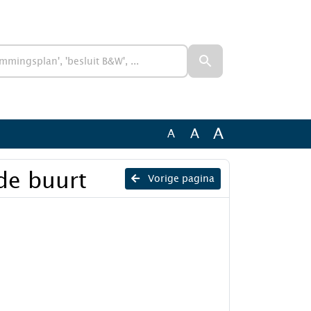
A
A
A
de buurt
Vorige pagina