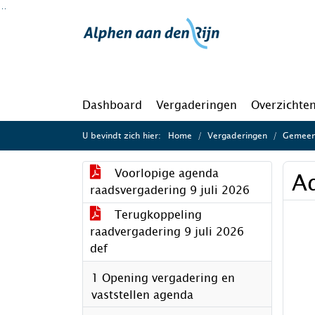
Ga naar de inhoud van deze pagina
Ga naar het zoeken
Ga naar het menu
Dashboard
Vergaderingen
Overzichte
U bevindt zich hier:
Home
Vergaderingen
Gemeent
Voorlopige agenda
A
raadsvergadering 9 juli 2026
Terugkoppeling
raadvergadering 9 juli 2026
def
1 Opening vergadering en
vaststellen agenda