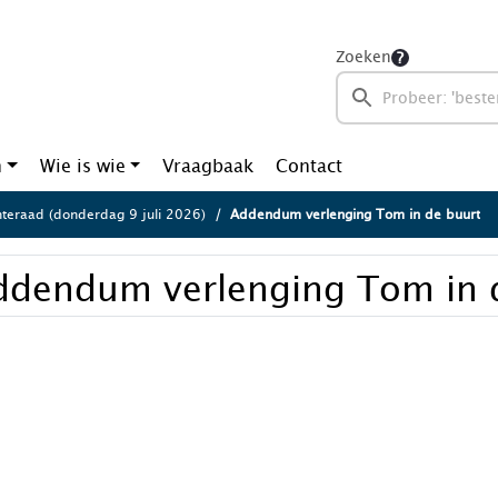
Zoeken
n
Wie is wie
Vraagbaak
Contact
eraad (donderdag 9 juli 2026)
Addendum verlenging Tom in de buurt
ddendum verlenging Tom in 