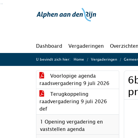
Ga naar de inhoud van deze pagina
Ga naar het zoeken
Ga naar het menu
Dashboard
Vergaderingen
Overzichte
U bevindt zich hier:
Home
Vergaderingen
Gemeent
Voorlopige agenda
6
raadsvergadering 9 juli 2026
pr
Terugkoppeling
raadvergadering 9 juli 2026
def
1 Opening vergadering en
vaststellen agenda