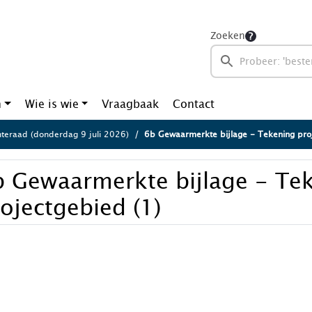
Zoeken
n
Wie is wie
Vraagbaak
Contact
eraad (donderdag 9 juli 2026)
6b Gewaarmerkte bijlage - Tekening proj
b Gewaarmerkte bijlage - Te
ojectgebied (1)