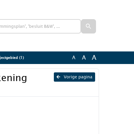
A
A
A
ectgebied (1)
kening
Vorige pagina