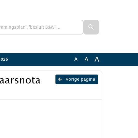
A
A
A
 2026
aarsnota
Vorige pagina