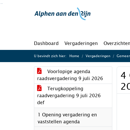
Ga naar de inhoud van deze pagina
Ga naar het zoeken
Ga naar het menu
Dashboard
Vergaderingen
Overzichte
U bevindt zich hier:
Home
Vergaderingen
Gemeent
Voorlopige agenda
4
raadsvergadering 9 juli 2026
2
Terugkoppeling
raadvergadering 9 juli 2026
def
1 Opening vergadering en
vaststellen agenda