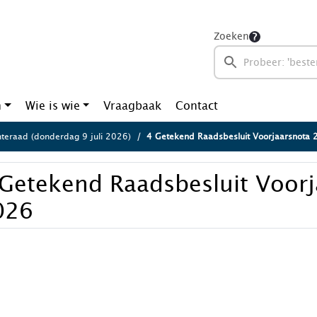
Zoeken
n
Wie is wie
Vraagbaak
Contact
eraad (donderdag 9 juli 2026)
4 Getekend Raadsbesluit Voorjaarsnota
 Getekend Raadsbesluit Voorj
026