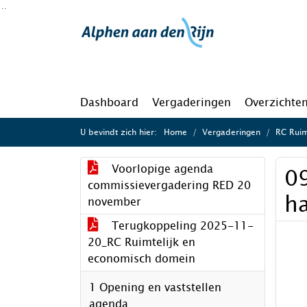
Ga naar de inhoud van deze pagina
Ga naar het zoeken
Ga naar het menu
Dashboard
Vergaderingen
Overzichte
U bevindt zich hier:
Home
Vergaderingen
RC Ruimt
Voorlopige agenda
0
commissievergadering RED 20
ha
november
Terugkoppeling 2025-11-
20_RC Ruimtelijk en
economisch domein
1 Opening en vaststellen
agenda