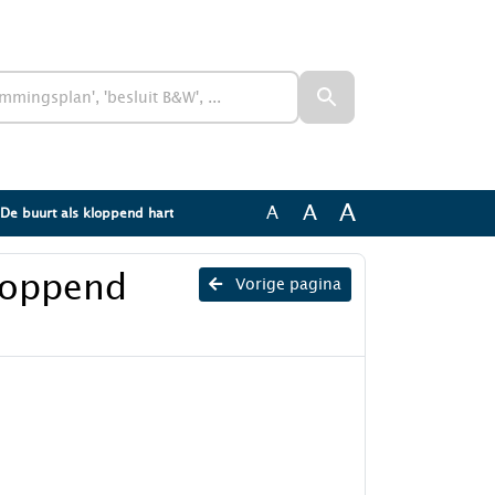
A
A
A
De buurt als kloppend hart
loppend
Vorige pagina