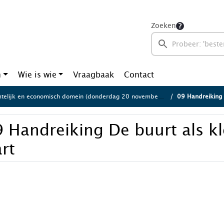
Zoeken
n
Wie is wie
Vraagbaak
Contact
elijk en economisch domein (donderdag 20 november 2025)
09 Handreiking 
9 Handreiking De buurt als k
rt