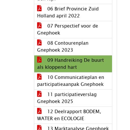
06 Brief Provincie Zuid
Holland april 2022
07 Perspectief voor de
Gnephoek
08 Contourenplan
Gnephoek 2023
09 Handreiking De buurt
als kloppend hart
10 Communicatieplan en
participatieaanpak Gnephoek
11 participatieverslag
Gnephoek 2025
12 Deelrapport BODEM,
WATER en ECOLOGIE
13 Marktanalyse Gnephoek