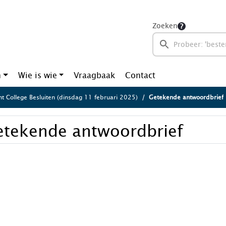
Zoeken
n
Wie is wie
Vraagbaak
Contact
ht College Besluiten (dinsdag 11 februari 2025)
Getekende antwoordbrief
etekende antwoordbrief