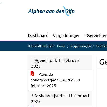
Ga naar de inhoud van deze pagina
Ga naar het zoeken
Ga naar het menu
Dashboard
Vergaderingen
Overzichte
U bevindt zich hier:
Home
Vergaderingen
Overzic
G
1 Agenda d.d. 11 februari
2025
Agenda
collegevergadering d.d. 11
februari 2025
2 Besluitenlijst d.d. 11 februari
2025