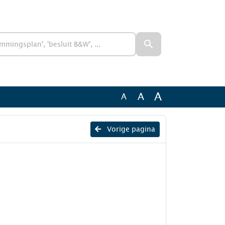
A
A
A
Vorige pagina