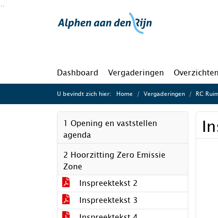
Ga naar de inhoud van deze pagina
Ga naar het zoeken
Ga naar het menu
Dashboard
Vergaderingen
Overzichte
U bevindt zich hier:
Home
Vergaderingen
RC Ruim
In
1 Opening en vaststellen
agenda
2 Hoorzitting Zero Emissie
Zone
Inspreektekst 2
Inspreektekst 3
Inspreektekst 4