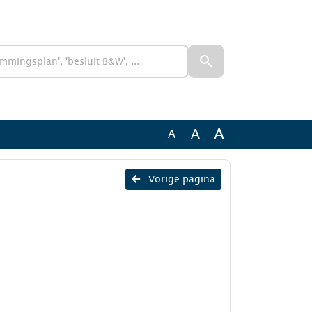
A
A
A
Vorige pagina