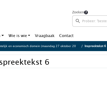
Zoeken
n
Wie is wie
Vraagbaak
Contact
telijk en economisch domein (maandag 27 oktober 2025)
Inspreektekst 6
spreektekst 6