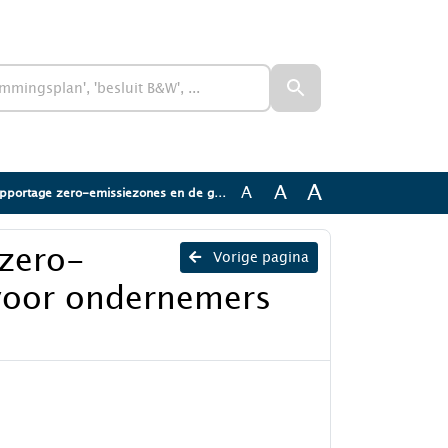
A
A
A
ero-emissiezones en de gevolgen voor ondernemers (2)
zero-
Vorige pagina
voor ondernemers