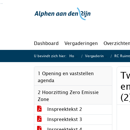
Ga naar de inhoud van deze pagina
Ga naar het zoeken
Ga naar het menu
Dashboard
Vergaderingen
Overzichte
U bevindt zich hier:
Home
Vergaderingen
RC Ruimte
T
1 Opening en vaststellen
agenda
e
2 Hoorzitting Zero Emissie
(2
Zone
Inspreektekst 2
Inspreektekst 3
Inspreektekst 4