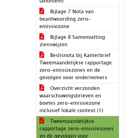
(anoniem)
Bijlage 7 Nota van
beantwoording zero-
emissiezone
Bijlage 8 Samenvatting
zienswijzen
Beslisnota bij Kamerbrief
Tweemaandelijkse rapportage
zero-emissiezones en de
gevolgen voor ondernemers
Overzicht verzonden
waarschuwingsbrieven en
boetes zero-emissiezone
inclusief lokale context (1)
Tweemaandelijkse
rapportage zero-emissiezones
en de gevolgen voor