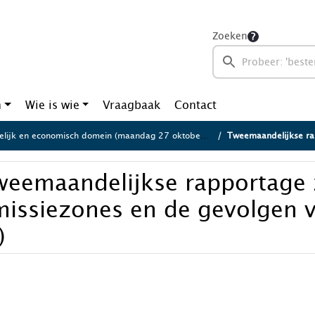
Zoeken
n
Wie is wie
Vraagbaak
Contact
lijk en economisch domein (maandag 27 oktober 2025)
Tweemaandelijkse rapportage z
weemaandelijkse rapportage 
missiezones en de gevolgen 
)